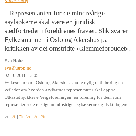
Kilde: Utrop
– Representanten for de mindreårige
asylsøkerne skal være en juridisk
stedfortreder i foreldrenes fravær. Slik svarer
Fylkesmannen i Oslo og Akershus på
kritikken av det omstridte «klemmeforbudet».
Eva Holte
eva@utrop.no
02.10.2018 13:05
Fylkesmannen i Oslo og Akershus sendte nylig ut til høring en
veileder om hvordan asylbarnas representanter skal opptre.
Utkastet sjokkerte Vergeforeningen, en forening for dem som
representerer de enslige mindreårige asylsøkerne og flyktningene.
%
|
%
|
%
|
%
|
%
|
%