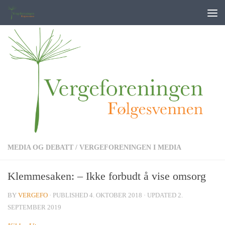
Skip to content
MEDIA OG DEBATT
/
VERGEFORENINGEN I MEDIA
Klemmesaken: – Ikke forbudt å vise omsorg
BY
VERGEFO
· PUBLISHED
4. OKTOBER 2018
· UPDATED
2.
SEPTEMBER 2019