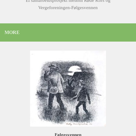
Et samarbeidsprosjekt mellom Røde Kors og
Vergeforeningen-Følgesvennen
MORE
Følgesvennen