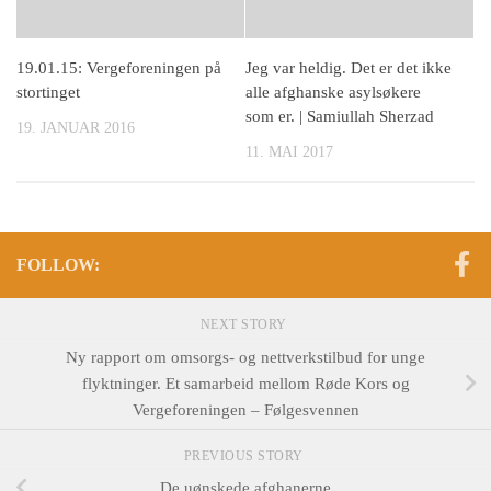
19.01.15: Vergeforeningen på
Jeg var heldig. Det er det ikke
stortinget
alle afghanske asylsøkere
som er. | Samiullah Sherzad
19. JANUAR 2016
11. MAI 2017
FOLLOW:
NEXT STORY
Ny rapport om omsorgs- og nettverkstilbud for unge
flyktninger. Et samarbeid mellom Røde Kors og
Vergeforeningen – Følgesvennen
PREVIOUS STORY
De uønskede afghanerne