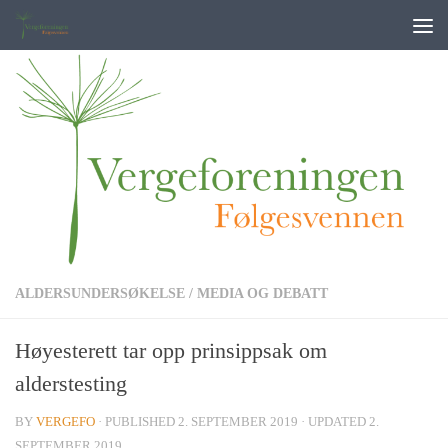
Skip to content
ALDERSUNDERSØKELSE
/
MEDIA OG DEBATT
Høyesterett tar opp prinsippsak om
alderstesting
BY
VERGEFO
· PUBLISHED
2. SEPTEMBER 2019
· UPDATED
2.
SEPTEMBER 2019