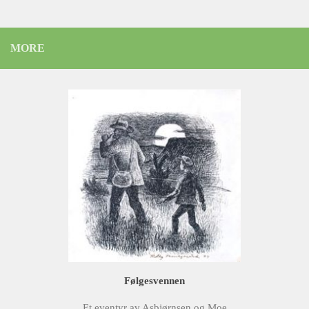
MORE
Følgesvennen
Et eventyr av Asbjørnsen og Moe