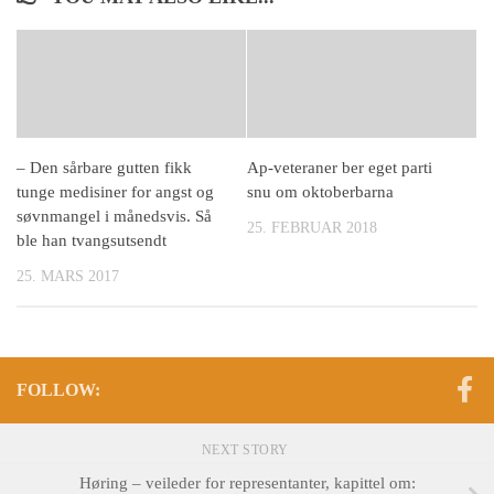
– Den sårbare gutten fikk
Ap-veteraner ber eget parti
tunge medisiner for angst og
snu om oktoberbarna
søvnmangel i månedsvis. Så
25. FEBRUAR 2018
ble han tvangsutsendt
25. MARS 2017
FOLLOW:
NEXT STORY
Høring – veileder for representanter, kapittel om: