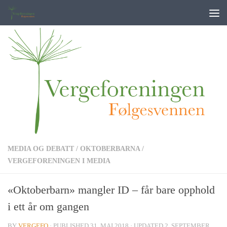
Skip to content
MEDIA OG DEBATT
/
OKTOBERBARNA
/
VERGEFORENINGEN I MEDIA
«Oktoberbarn» mangler ID – får bare opphold
i ett år om gangen
BY
VERGEFO
· PUBLISHED
31. MAI 2018
· UPDATED
2. SEPTEMBER