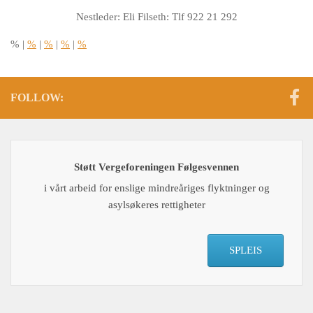
Nestleder: Eli Filseth: Tlf 922 21 292
%
|
%
|
%
|
%
|
%
FOLLOW:
Støtt Vergeforeningen Følgesvennen
i vårt arbeid for enslige mindreåriges flyktninger og
asylsøkeres rettigheter
SPLEIS