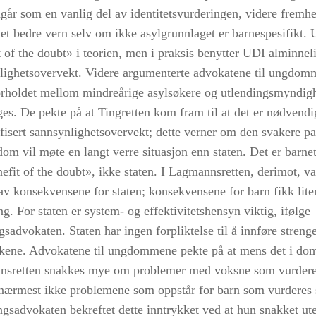
ngår som en vanlig del av identitetsvurderingen, videre fremhe
 et bedre vern selv om ikke asylgrunnlaget er barnespesifikt.
t of the doubt» i teorien, men i praksis benytter UDI alminnel
lighetsovervekt. Videre argumenterte advokatene til ungdomm
orholdet mellom mindreårige asylsøkere og utlendingsmyndig
ges. De pekte på at Tingretten kom fram til at det er nødvend
ifisert sannsynlighetsovervekt; dette verner om den svakere p
dom vil møte en langt verre situasjon enn staten. Det er barne
nefit of the doubt», ikke staten. I Lagmannsretten, derimot, v
av konsekvensene for staten; konsekvensene for barn fikk lite
g. For staten er system- og effektivitetshensyn viktig, ifølge
gsadvokaten. Staten har ingen forpliktelse til å innføre streng
akene. Advokatene til ungdommene pekte på at mens det i do
sretten snakkes mye om problemer med voksne som vurdere
nærmest ikke problemene som oppstår for barn som vurderes
ngsadvokaten bekreftet dette inntrykket ved at hun snakket u