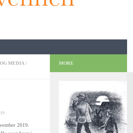
OG MEDIA
/
MORE
19
november 2019.