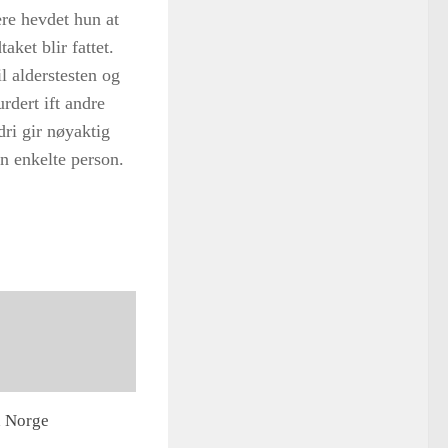
re hevdet hun at
aket blir fattet.
l alderstesten og
urdert ift andre
ri gir nøyaktig
en enkelte person.
a Norge