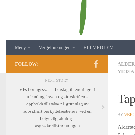
Meny
Vergeforeningen
BLI MEDLEM
FOLLOW:
ALDER
MEDIA
NEXT STORY
VFs høringssvar – Forslag til endringer i
Tap
utlendingsloven og -forskriften -
oppholdstillatelse på grunnlag av
subsidiært beskyttelsesbehov ved en
BY
VER
betydelig økning i
asylsøkertilstrømningen
Alderst