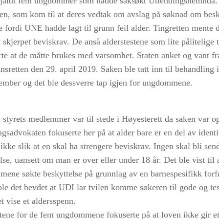
jaldt fem ungdommer som hadde saksøkt Utlendingsnemnda. D
ten, som kom til at deres vedtak om avslag på søknad om besk
 fordi UNE hadde lagt til grunn feil alder. Tingretten mente d
t skjerpet beviskrav. De anså alderstestene som lite pålitelige 
rte at de måtte brukes med varsomhet. Staten anket og vant fr
sretten den 29. april 2019. Saken ble tatt inn til behandling 
ember og det ble dessverre tap igjen for ungdommene.
 styrets medlemmer var til stede i Høyesterett da saken var op
gsadvokaten fokuserte her på at alder bare er en del av identi
kke slik at en skal ha strengere beviskrav. Ingen skal bli sendt
lse, uansett om man er over eller under 18 år. Det ble vist til 
ene søkte beskyttelse på grunnlag av en barnespesifikk forf
ble det hevdet at UDI lar tvilen komme søkeren til gode og te
t vise et aldersspenn.
ene for de fem ungdommene fokuserte på at loven ikke gir et