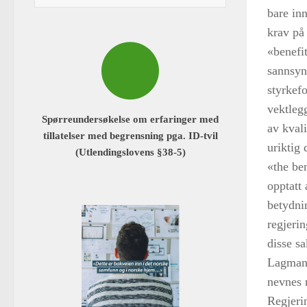
bare in
krav på
«benefi
sannsyn
styrkef
vektleg
Spørreundersøkelse om erfaringer med
av kval
tillatelser med begrensning pga. ID-tvil
uriktig 
(Utlendingslovens §38-5)
«the be
opptatt 
betydnin
regjerin
disse s
Lagmann
nevnes 
Regjeri