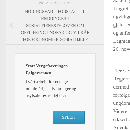
Saken g
PREVIOUS STORY
Tingret
HØRINGSVAR – FORSLAG TIL
ugyldige
ENDRINGER I
gjaldt e
SOSIALTJENESTELOVEN OM
og anfø
OPPLÆRING I NORSK OG VILKÅR
FOR ØKONOMISK SOSIALHJELP
Lagmann
26. nov
Støtt Vergeforeningen
Flere av
Følgesvennen
Regjerin
i vårt arbeid for enslige
dermed i
mindreåriges flyktninger og
forfølge
asylsøkeres rettigheter
ungdomm
Videre 
SPLEIS
sikkerhe
Advokat