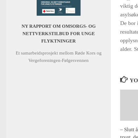
viktig 
asylsøke
De bor i
NY RAPPORT OM OMSORGS- OG
resultat
NETTVERKSTILBUD FOR UNGE
opplysn
FLYKTNINGER
alder. S
Et samarbeidsprosjekt mellom Røde Kors og
Vergeforeningen-Følgesvennen
YO
– Slutt 
trygt, d