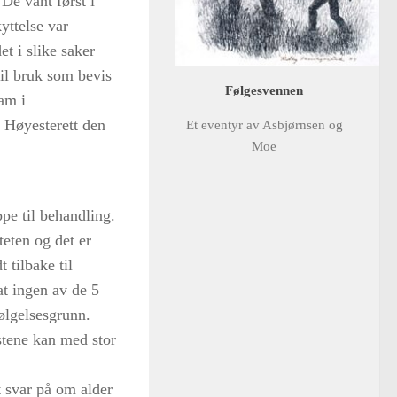
e vant først i
yttelse var
et i slike saker
til bruk som bevis
Følgesvennen
am i
i Høyesterett den
Et eventyr av Asbjørnsen og
Moe
pe til behandling.
teten og det er
 tilbake til
at ingen av de 5
ølgelsesgrunn.
stene kan med stor
 svar på om alder