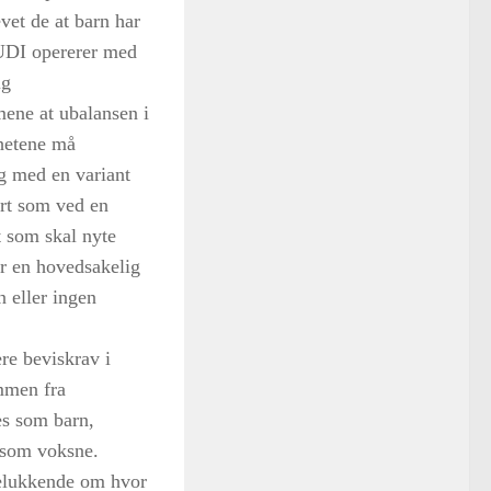
vet de at barn har
 UDI opererer med
ig
ene at ubalansen i
hetene må
ig med en variant
art som ved en
t som skal nyte
ar en hovedsakelig
n eller ingen
ere beviskrav i
mmen fra
s som barn,
 som voksne.
telukkende om hvor