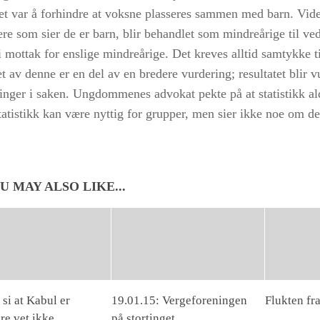
det var å forhindre at voksne plasseres sammen med barn. Vide
re som sier de er barn, blir behandlet som mindreårige til vedt
 mottak for enslige mindreårige. Det kreves alltid samtykke ti
et av denne er en del av en bredere vurdering; resultatet blir v
inger i saken. Ungdommenes advokat pekte på at statistikk ald
tatistikk kan være nyttig for grupper, men sier ikke noe om d
U MAY ALSO LIKE...
å si at Kabul er
19.01.15: Vergeforeningen
Flukten fr
ere vet ikke
på stortinget