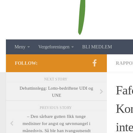
Meny
Vergeforeningen
BLI MEDLEM
FOLLOW:
RAPPO
NEXT STORY
Faf
Debattinnlegg: Lotto-bedriftene UDI og
UNE
Kon
PREVIOUS STORY
– Den sårbare gutten fikk tunge
int
medisiner for angst og søvnmangel i
månedsvis. Så ble han tvangsutsendt