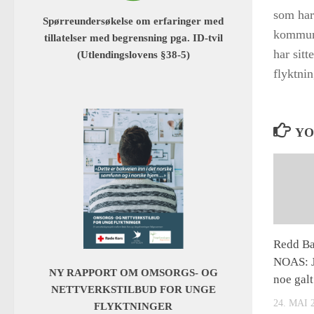
som har 
Spørreundersøkelse om erfaringer med
kommune
tillatelser med begrensning pga. ID-tvil
har sitt
(Utlendingslovens §38-5)
flyktnin
YO
Redd Ba
NOAS: J
NY RAPPORT OM OMSORGS- OG
noe galt
NETTVERKSTILBUD FOR UNGE
24. MAI 
FLYKTNINGER