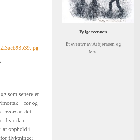
Følgesvennen
Et eventyr av Asbjørnsen og
Moe
g
 og som senere er
ylmottak – før og
 vi hvordan det
for hvordan
r at opphold i
for flyktninger