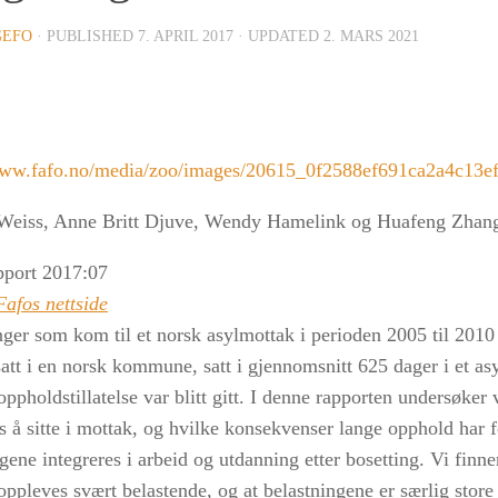
GEFO
· PUBLISHED
7. APRIL 2017
· UPDATED
2. MARS 2021
Weiss, Anne Britt Djuve, Wendy Hamelink og Huafeng Zhan
pport 2017:07
Fafos nettside
nger som kom til et norsk asylmottak i perioden 2005 til 2010
satt i en norsk kommune, satt i gjennomsnitt 625 dager i et as
 oppholdstillatelse var blitt gitt. I denne rapporten undersøker
s å sitte i mottak, og hvilke konsekvenser lange opphold har 
gene integreres i arbeid og utdanning etter bosetting. Vi finne
ppleves svært belastende, og at belastningene er særlig store 