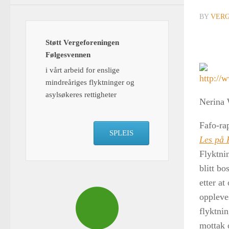
BY
VER
Støtt Vergeforeningen
Følgesvennen
i vårt arbeid for enslige
mindreåriges flyktninger og
asylsøkeres rettigheter
Nerina 
Fafo-ra
SPLEIS
Les på 
Flyktni
blitt bo
etter at
oppleve
flyktnin
mottak o