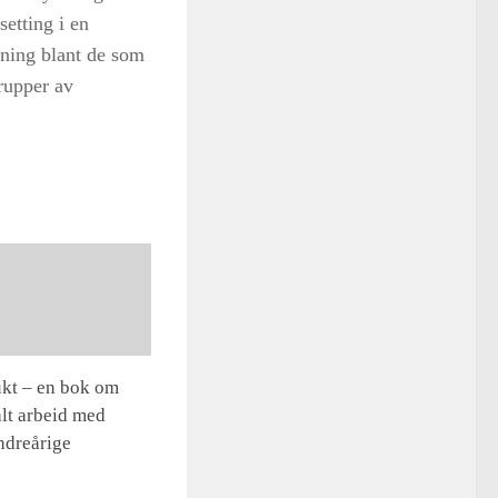
setting i en
nning blant de som
grupper av
ukt – en bok om
lt arbeid med
ndreårige