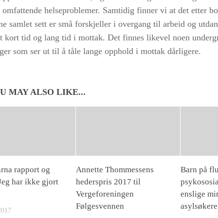
omfattende helseproblemer. Samtidig finner vi at det etter bo
 samlet sett er små forskjeller i overgang til arbeid og utda
et kort tid og lang tid i mottak. Det finnes likevel noen under
ger som ser ut til å tåle lange opphold i mottak dårligere.
U MAY ALSO LIKE...
rna rapport og
Annette Thommessens
Barn på fl
eg har ikke gjort
hederspris 2017 til
psykososia
Vergeforeningen
enslige mi
Følgesvennen
asylsøkere
2017