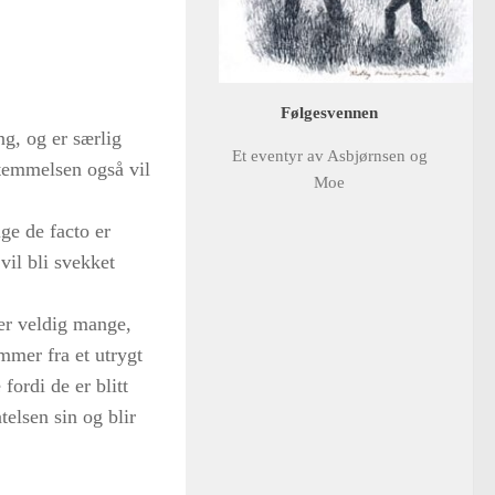
Følgesvennen
ng, og er særlig
Et eventyr av Asbjørnsen og
stemmelsen også vil
Moe
ige de facto er
vil bli svekket
er veldig mange,
mmer fra et utrygt
fordi de er blitt
telsen sin og blir