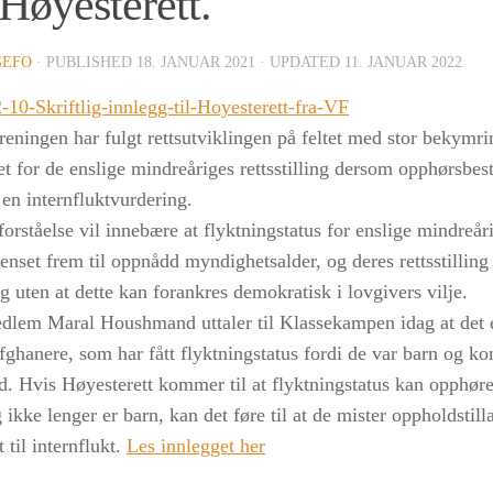
 Høyesterett.
GEFO
· PUBLISHED
18. JANUAR 2021
· UPDATED
11. JANUAR 2022
-10-Skriftlig-innlegg-til-Hoyesterett-fra-VF
eningen har fulgt rettsutviklingen på feltet med stor bekymri
t for de enslige mindreåriges rettsstilling dersom opphørsbe
 en internfluktvurdering.
forståelse vil innebære at flyktningstatus for enslige mindreår
enset frem til oppnådd myndighetsalder, og deres rettsstilling 
g uten at dette kan forankres demokratisk i lovgivers vilje.
dlem Maral Houshmand uttaler til Klassekampen idag at det 
fghanere, som har fått flyktningstatus fordi de var barn og ko
. Hvis Høyesterett kommer til at flyktningstatus kan opphøre 
 ikke lenger er barn, kan det føre til at de mister oppholdstilla
t til internflukt.
Les innlegget her