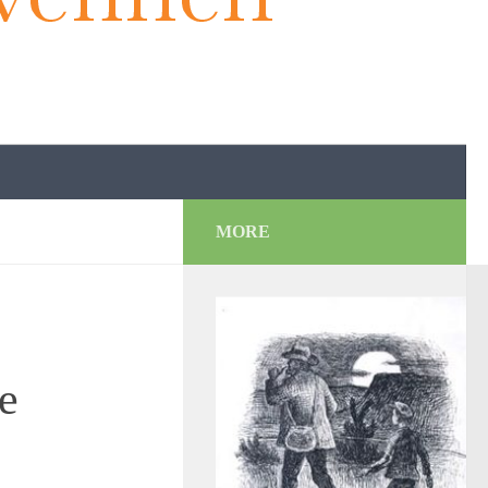
MORE
e