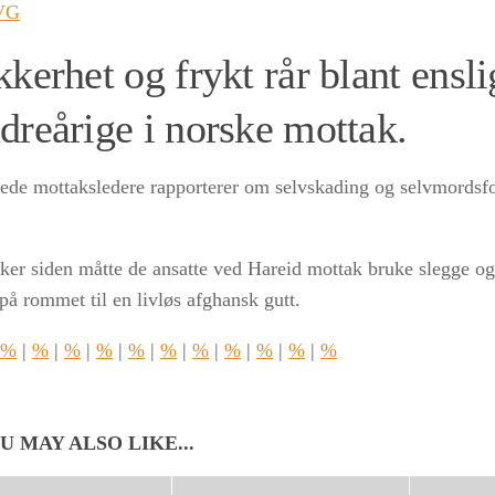
 VG
kerhet og frykt rår blant ensli
dreårige i norske mottak.
de mottaksledere rapporterer om selvskading og selvmordsf
uker siden måtte de ansatte ved Hareid mottak bruke slegge o
på rommet til en livløs afghansk gutt.
%
|
%
|
%
|
%
|
%
|
%
|
%
|
%
|
%
|
%
|
%
U MAY ALSO LIKE...