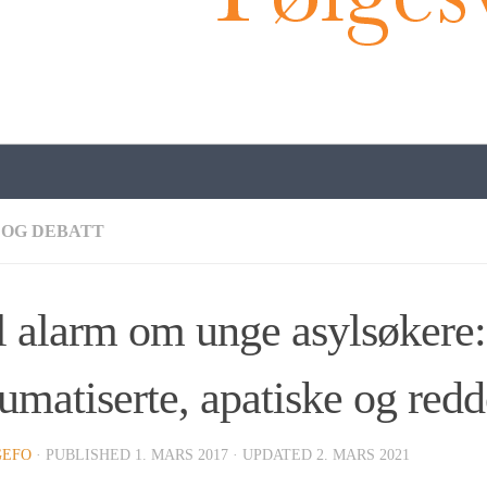
 OG DEBATT
l alarm om unge asylsøkere:
umatiserte, apatiske og redd
GEFO
· PUBLISHED
1. MARS 2017
· UPDATED
2. MARS 2021