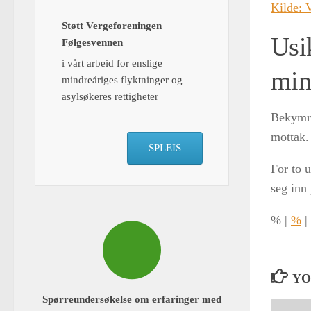
Kilde:
Støtt Vergeforeningen
Usik
Følgesvennen
i vårt arbeid for enslige
min
mindreåriges flyktninger og
asylsøkeres rettigheter
Bekymre
mottak.
SPLEIS
For to 
seg inn 
%
|
%
|
YO
Spørreundersøkelse om erfaringer med