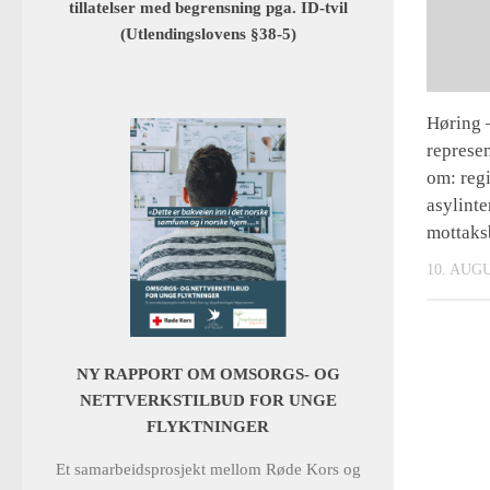
tillatelser med begrensning pga. ID-tvil
(Utlendingslovens §38-5)
Høring –
represen
om: regi
asylinte
mottaks
10. AUG
NY RAPPORT OM OMSORGS- OG
NETTVERKSTILBUD FOR UNGE
FLYKTNINGER
Et samarbeidsprosjekt mellom Røde Kors og