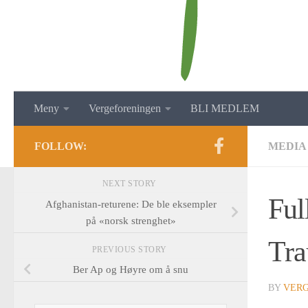
Meny
Vergeforeningen
BLI MEDLEM
FOLLOW:
MEDIA
NEXT STORY
Ful
Afghanistan-returene: De ble eksempler
på «norsk strenghet»
Tra
PREVIOUS STORY
Ber Ap og Høyre om å snu
BY
VER