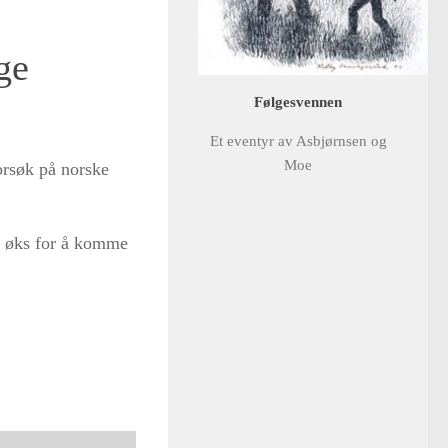
ge
Følgesvennen
Et eventyr av Asbjørnsen og
Moe
orsøk på norske
g øks for å komme