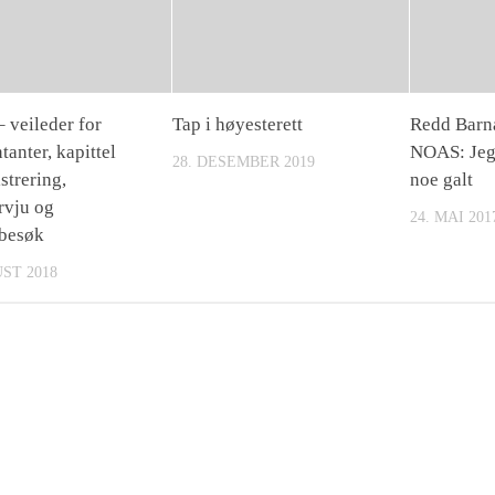
 veileder for
Tap i høyesterett
Redd Barna
tanter, kapittel
NOAS: Jeg 
28. DESEMBER 2019
strering,
noe galt
rvju og
24. MAI 201
besøk
UST 2018