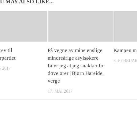
U MAY ALSO LIKE...
ev til
På vegne av mine enslige
Kampen mo
rpartiet
mindreårige asylsøkere
5. FEBRUAR
føler jeg at jeg snakker for
 2017
døve ører | Bjørn Hareide,
verge
17. MAI 2017