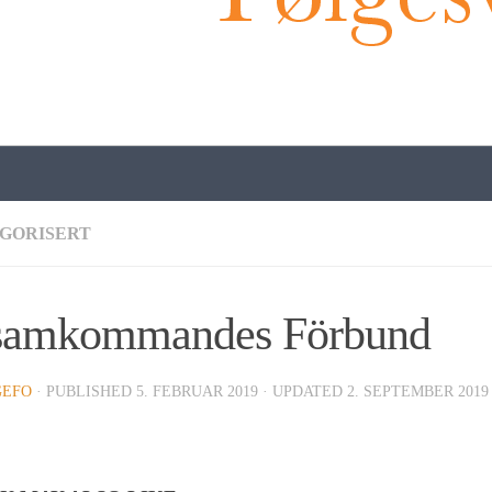
GORISERT
samkommandes Förbund
GEFO
· PUBLISHED
5. FEBRUAR 2019
· UPDATED
2. SEPTEMBER 2019