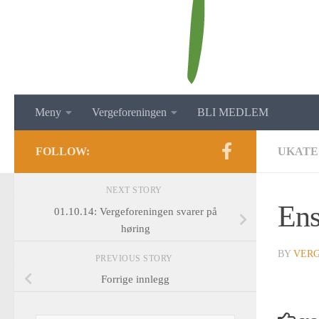
Meny
Vergeforeningen
BLI MEDLEM
FOLLOW:
UKATE
NEXT STORY
En
01.10.14: Vergeforeningen svarer på
høring
BY
VER
PREVIOUS STORY
Forrige innlegg