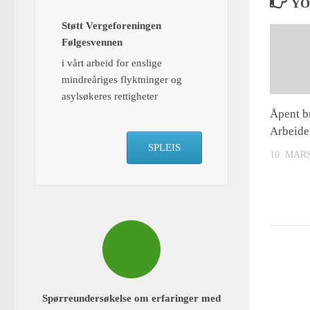
YO
Støtt Vergeforeningen
Følgesvennen
i vårt arbeid for enslige
mindreåriges flyktninger og
asylsøkeres rettigheter
Åpent br
Arbeide
SPLEIS
10. MARS
Spørreundersøkelse om erfaringer med