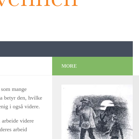
MORE
en som mange
a betyr den, hvilke
nig i også videre.
 arbeide videre
deres arbeid