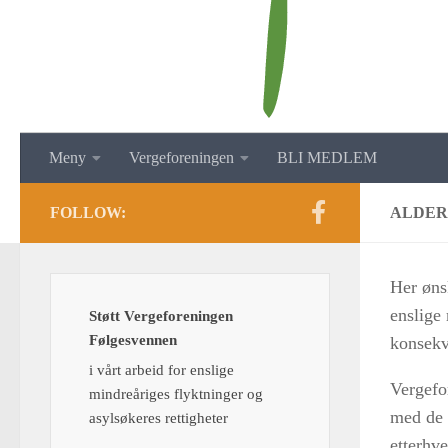
Meny
Vergeforeningen
BLI MEDLEM
FOLLOW:
ALDER
Her øns
enslige
Støtt Vergeforeningen
Følgesvennen
konsekv
i vårt arbeid for enslige
Vergefo
mindreåriges flyktninger og
med de 
asylsøkeres rettigheter
etterhve