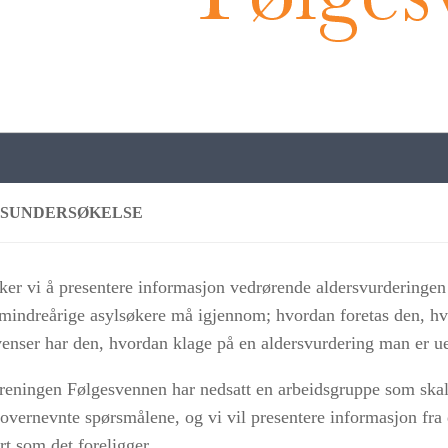
SUNDERSØKELSE
ker vi å presentere informasjon vedrørende aldersvurdering
 mindreårige asylsøkere må igjennom; hvordan foretas den, hv
enser har den, hvordan klage på en aldersvurdering man er ue
reningen Følgesvennen har nedsatt en arbeidsgruppe som skal
overnevnte spørsmålene, og vi vil presentere informasjon fra 
rt som det foreligger.